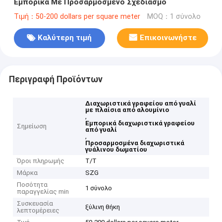
Εμπορικά Με Προσαρμοσμένο Σχεδιασμό
Τιμή：50-200 dollars per square meter
MOQ：1 σύνολο
Καλύτερη τιμή
Επικοινωνήστε
Περιγραφή Προϊόντων
Διαχωριστικά γραφείου από γυαλί
με πλαίσια από αλουμίνιο
,
Εμπορικά διαχωριστικά γραφείου
Σημείωση
από γυαλί
,
Προσαρμοσμένα διαχωριστικά
γυάλινου δωματίου
Όροι πληρωμής
Τ/Τ
Μάρκα
SZG
Ποσότητα
1 σύνολο
παραγγελίας min
Συσκευασία
ξύλινη θήκη
λεπτομέρειες