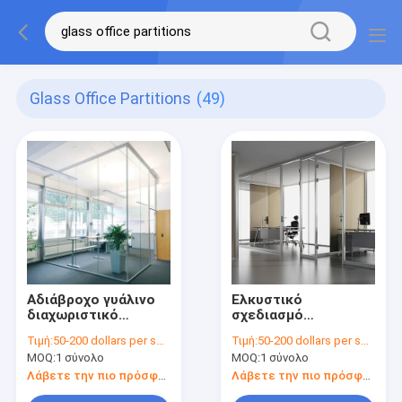
Glass Office Partitions
(49)
Αδιάβροχο γυάλινο
Ελκυστικό
διαχωριστικό
σχεδιασμό
τοίχωμα
Αλουμινίου γυαλιού
Τιμή:
50-200 dollars per square meter
Τιμή:
50-200 dollars per square meter
Γραφείο
MOQ:
1 σύνολο
MOQ:
1 σύνολο
διαχωριστικά
Ασφάλεια με
Λάβετε την πιο πρόσφατη τιμή
Λάβετε την πιο πρόσφατη τιμή
πολλαπλή σημεία