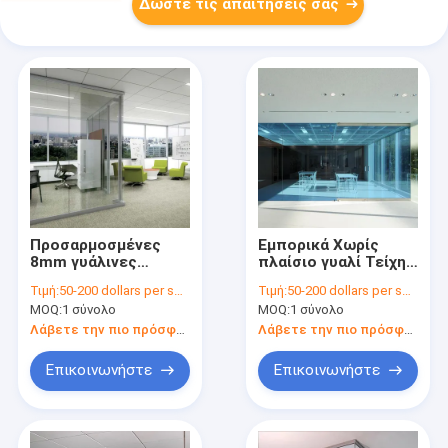
Δώστε τις απαιτήσεις σας
Προσαρμοσμένες
Εμπορικά Χωρίς
8mm γυάλινες
πλαίσιο γυαλί Τείχη
πόρτες διαχωρισμού
γραφείων
Τιμή:
50-200 dollars per square meter
Τιμή:
50-200 dollars per square meter
ανθεκτικές στη
Προσαρμόσιμα
MOQ:
1 σύνολο
MOQ:
1 σύνολο
σκόνη και
χρωματιστά γυαλιά
ηχομόνωση
Λάβετε την πιο πρόσφατη τιμή
Λάβετε την πιο πρόσφατη τιμή
Επικοινωνήστε
Επικοινωνήστε