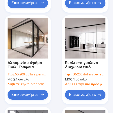
κλειδαριά
Επικοινωνήστε
Επικοινωνήστε
Αλουμινίου Φρέμα
Ευέλικτο γυάλινο
Γυαλί Γραφεία
διαχωριστικό
Διαχωριστικά
τοίχωμα Αλουμινένιο
Τιμή:
50-200 dollars per square meter
Τιμή:
50-200 dollars per square meter
Εμπορικά Με
πλαίσιο Ηχομόνωτα
MOQ:
1 σύνολο
MOQ:
1 σύνολο
Προσαρμοσμένο
διαχωριστικά
Σχεδιασμό
γραφείου
Λάβετε την πιο πρόσφατη τιμή
Λάβετε την πιο πρόσφατη τιμή
Επικοινωνήστε
Επικοινωνήστε