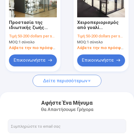
Επισκέψεις στο εργοστάσιο
Ποιοτικός έλεγχος
Προστασία της
Χειροπεριορισμός
ιδιωτικής ζωής
από γυαλί
Επικοινωνήστε μαζί μας
Εμπορικά γυάλινα
νοσοκομείου
Τιμή:
50-200 dollars per square meter
Τιμή:
50-200 dollars per square meter
διαχωριστικά
Ανθεκτικός στη
MOQ:
1 σύνολο
MOQ:
1 σύνολο
προσαρμόσιμα με
διάβρωση
Ειδήσεις
σύγχρονο σχεδιασμό
διαχωρισμοί
Λάβετε την πιο πρόσφατη τιμή
Λάβετε την πιο πρόσφατη τιμή
γραφείου
ηχομόνωσης
Υποθέσεις
Επικοινωνήστε
Επικοινωνήστε
Δείτε περισσότερων
Συρόμενη πόρτα αλουμινίου
γλιστρώντας παράθυρο αργιλίου
Αφήστε Ένα Μήνυμα
Θα Απαντήσουμε Γρήγορα
Αλουμινένια πόρτα κυματισμού
Αλουμινένιο κουνιστό παράθυρο