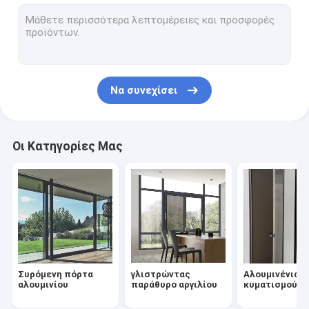
Αλουμινένια αναδιπλούμενη πόρτα
γυάλινο κιγκλίδωμα καναλιού αλουμινίου
σύστημα κιγκλιδωμάτων γυαλιού
Να συνεχίσει
Τοίχος χωρισμάτων γυαλιού
Αλουμινίου Κλίση και Γύρισμα παράθυρα
Οι Κατηγορίες Μας
πόρτα άξονα αργιλίου
Αργίλιο που διπλώνει το παράθυρο
Συρόμενη πόρτα
γλιστρώντας
Αλουμινένια 
αλουμινίου
παράθυρο αργιλίου
κυματισμού