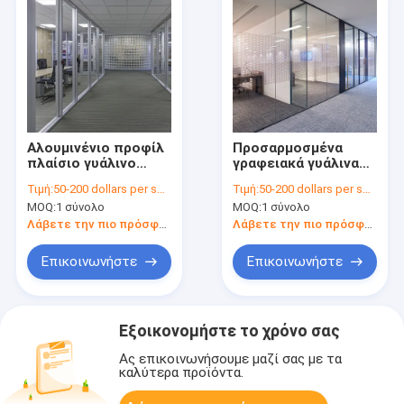
Αλουμινένιο προφίλ
Προσαρμοσμένα
πλαίσιο γυάλινο
γραφειακά γυάλινα
τοίχος διαχωρισμού
διαμερίσματα
Τιμή:
50-200 dollars per square meter
Τιμή:
50-200 dollars per square meter
Προσαρμοσμένο
γραφείου
MOQ:
1 σύνολο
MOQ:
1 σύνολο
τοίχος διαχωρισμού
εξοικονόμηση χώρου
γραφείου
παγωμένο γυαλί
Λάβετε την πιο πρόσφατη τιμή
Λάβετε την πιο πρόσφατη τιμή
διαχωριστικό
Επικοινωνήστε
Επικοινωνήστε
Εξοικονομήστε το χρόνο σας
Ας επικοινωνήσουμε μαζί σας με τα
καλύτερα προϊόντα.