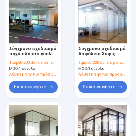
Σύγχρονο σχεδιασμό
Σύγχρονο σχεδιασμό
παχύ πλαίσιο γυαλί
Ασφάλεια Χωρίς
Τείχη γραφείου με
πλαίσιο γυαλί Τείχη
Τιμή:
50-200 dollars per square meter
Τιμή:
50-200 dollars per square meter
θραυσμένο γυαλί
γραφείων
MOQ:
1 σύνολο
MOQ:
1 σύνολο
Ηχομόνωτο
στρωμένο γυαλί
Λάβετε την πιο πρόσφατη τιμή
Λάβετε την πιο πρόσφατη τιμή
Επικοινωνήστε
Επικοινωνήστε
Αρχική
Προϊόντα
Σχετικά με εμάς