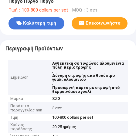
Πύργο Πύργο Πύργο
Τιμή：100-800 dollars per set
MOQ：3 σετ
Καλύτερη τιμή
Επικοινωνήστε
Περιγραφή Προϊόντων
Ανθεκτική σε τυφώνες αλουμινένια
πύλη περιστροφής
,
Δύναμη στροφής από θραύσιμο
Σημείωση
γυαλί αλουμινίου
,
Προσωρινή πόρτα με στροφή από
θερμαινόμενο γυαλί
Μάρκα
SZG
Ποσότητα
3 σετ
παραγγελίας min
Τιμή
100-800 dollars per set
Χρόνος
20-25 ημέρες
παράδοσης