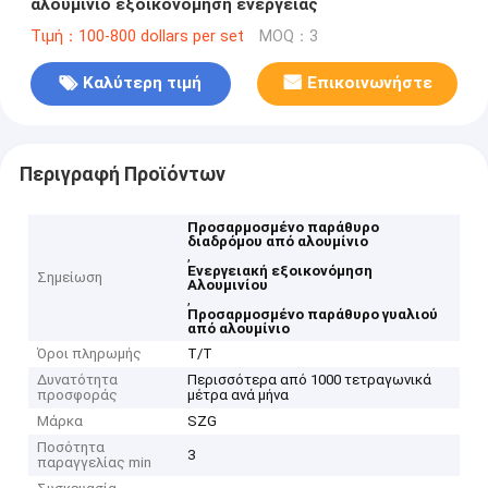
αλουμίνιο εξοικονόμηση ενέργειας
Τιμή：100-800 dollars per set
MOQ：3
Καλύτερη τιμή
Επικοινωνήστε
Περιγραφή Προϊόντων
Προσαρμοσμένο παράθυρο
διαδρόμου από αλουμίνιο
,
Ενεργειακή εξοικονόμηση
Σημείωση
Αλουμινίου
,
Προσαρμοσμένο παράθυρο γυαλιού
από αλουμίνιο
Όροι πληρωμής
Τ/Τ
Δυνατότητα
Περισσότερα από 1000 τετραγωνικά
προσφοράς
μέτρα ανά μήνα
Μάρκα
SZG
Ποσότητα
3
παραγγελίας min